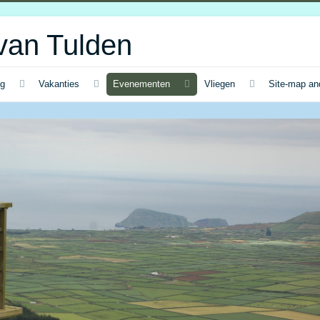
van Tulden
ng
Vakanties
Evenementen
Vliegen
Site-map an