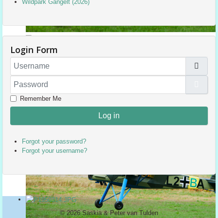
Wildpark Gangelt (2026)
Login Form
Username
Password
Sho
Remember Me
Log in
Forgot your password?
Forgot your username?
© 2026 Saskia & Peter van Tulden