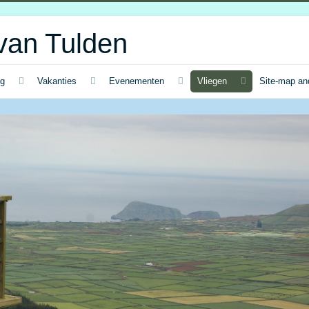
van Tulden
ng
Vakanties
Evenementen
Vliegen
Site-map an