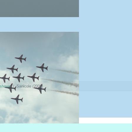
gshows
Sanicole (2006)