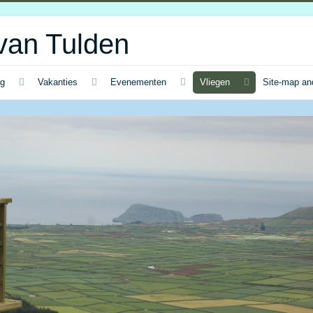
van Tulden
ng
Vakanties
Evenementen
Vliegen
Site-map an