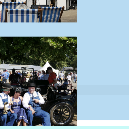
gshows
Duxford (2018)