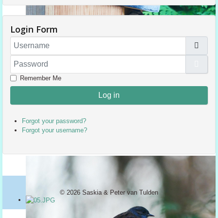
Login Form
Username
Password
Sho
Remember Me
Log in
Forgot your password?
Forgot your username?
© 2026 Saskia & Peter van Tulden