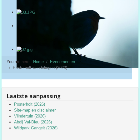
You are here:
Home
Evenementen
Posterholt wandelingen (2020)
Laatste aanpassing
Posterholt (2026)
Site-map en disclaimer
Vlindertuin (2026)
Abdij Val-Dieu (2026)
Wildpark Gangelt (2026)