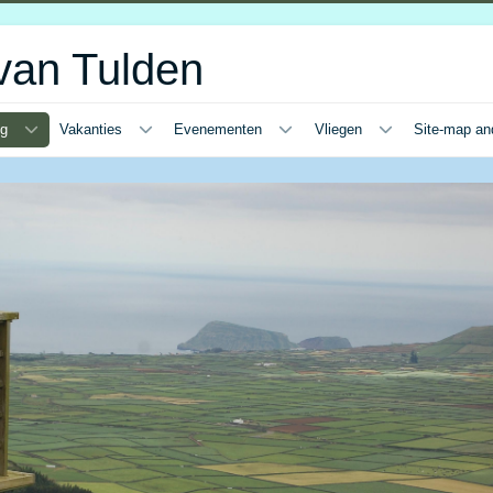
van Tulden
ng
Vakanties
Evenementen
Vliegen
Site-map an